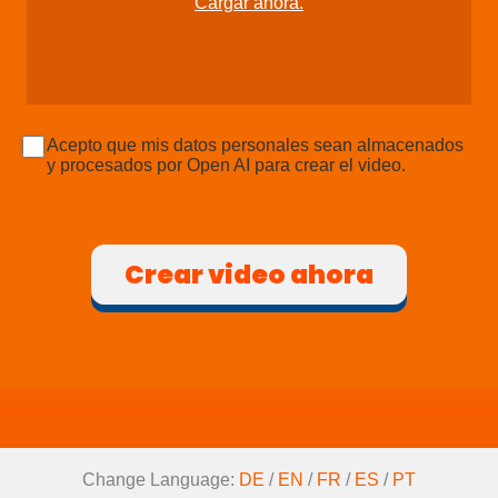
Cargar ahora.
Acepto que mis datos personales sean almacenados
y procesados por Open AI para crear el video.
Crear video ahora
Change Language:
DE
/
EN
/
FR
/
ES
/
PT