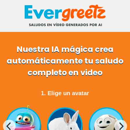
Nuestra IA mágica crea
automáticamente tu saludo
completo en video
1. Elige un avatar